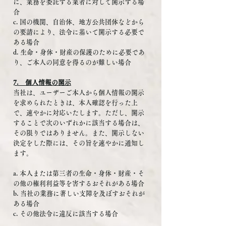
に、業務を委託する業者に対して開示する場
合
c. 国の機関、自治体、地方公共団体などから
の要請により、法令に基いて開示する必要で
ある場合
d. 生命・身体・財産の保護のために必要であ
り、ご本人の同意を得るのが難しい場合
7. 個人情報の開示
当社は、ユーザーご本人から個人情報の開示
を求められたときは、本人確認を行った上
で、速やかに対応いたします。ただし、開示
することで次のいずれかに該当する場合は、
その限りではありません。また、開示しない
決定をした際には、その旨を速やかに通知し
ます。
a. 本人または第三者の生命・身体・財産・そ
の他の権利利益等を害するおそれがある場合
b. 当社の業務に著しい支障を及ぼすおそれが
ある場合
c. その他法令に違反に該当する場合