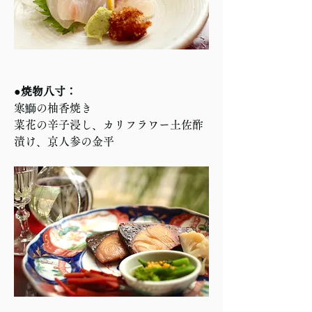
●焼物八寸：
寒鰤の柚香焼き
菜花の辛子浸し、カリフラワー土佐酢
漬け、京人参の金平