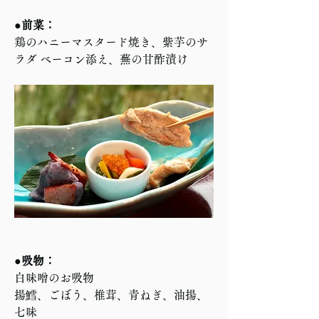
●前菜：
鶏のハニーマスタード焼き、紫芋のサ
ラダ ベーコン添え、蕪の甘酢漬け
●吸物：
白味噌のお吸物
揚鱈、ごぼう、椎茸、青ねぎ、油揚、
七味