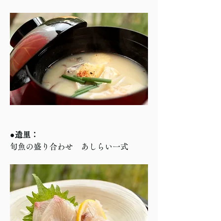
●造里：
旬魚の盛り合わせ　あしらい一式