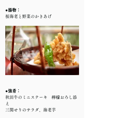
●揚物：
桜海老と野菜のかきあげ
●強肴：
秋田牛のミニステーキ　檸檬おろし添
え　
三関せりのサラダ、海老芋