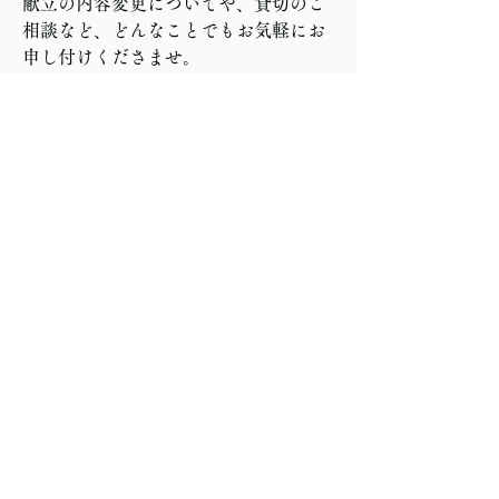
献立の内容変更についてや、貸切のご
相談など、どんなことでもお気軽にお
申し付けくださませ。
TEL：018-862-2729
(HPを見たとお伝えいただけますとス
ムーズです）
各種ソーシャルメディアは下記URLよ
り飛ぶことができます。