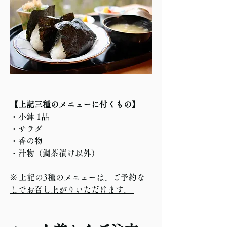
【上記三種のメニューに付くもの】
・小鉢 1品  
・サラダ  
・香の物  
・汁物（鯛茶漬け以外）  
※ 上記の3種のメニューは、ご予約な
しでお召し上がりいただけます。 