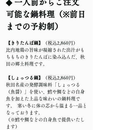
◆ 一人前からご注文
可能な鍋料理（※前日
までの予約制）  
【きりたんぽ鍋】
（税込2,860円）  
比内地鶏の旨味が凝縮された出汁がも
ちもちのきりたんぽに染み込んだ、秋
田の郷土料理です。  
【しょっつる鍋】
（税込2,860円）  
秋田名産の発酵調味料「しょっつる
（魚醤）」を使い、鱈や鯛などの白身
魚を加えた上品な味わいの鍋料理で
す。  寒い冬に体の芯から温まる一品と
なっております。  
（※鱈や鯛などの白身魚で提供いたし
ます）