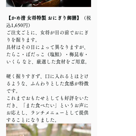
【かめ清 女将特製 おにぎり御膳】
（税
込1,650円）  
ご注文ごとに、女将が目の前でおにぎ
りを握ります。  
具材はその日によって異なりますが、
たらこ・ぼだっこ（塩鮭）・梅昆布・
いくら など、厳選した食材をご用意。 
硬く握りすぎず、口に入れるとほどけ
るような、ふんわりとした食感が特徴
です。  
これまでおもたせとしても好評をいた
だき、「また食べたい」というお声に
お応えし、ランチメニューとして提供
することになりました。  