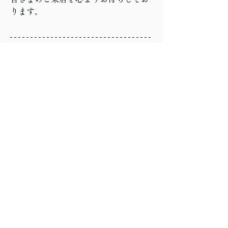
ります。
ご予約はお電話かメール、各種ソーシ
ャルメディアのDMなどで承っており
ます。
献立の内容変更についてや、貸切のご
相談など、どんなことでもお気軽にお
申し付けくださませ。
TEL：018-862-2729
(HPを見たとお伝えいただけますとス
ムーズです）
各種ソーシャルメディアは下記URLよ
り飛ぶことができます。