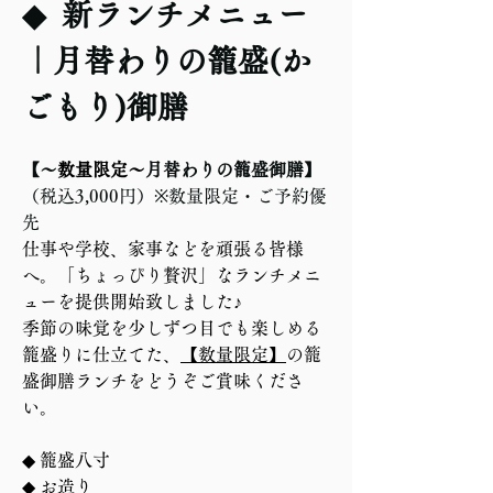
◆  新ランチメニュー
｜月替わりの籠盛(か
ごもり)御膳 
【〜
数量限定〜
月替わりの籠盛御膳】
（税込3,000円）※数量限定・ご予約優
先
仕事や学校、家事などを頑張る皆様
へ。「ちょっぴり贅沢」なランチメニ
ューを提供開始致しました♪
季節の味覚を少しずつ目でも楽しめる
籠盛りに仕立てた、
【数量限定】
の籠
盛御膳ランチをどうぞご賞味くださ
い。
◆ 籠盛八寸
◆ お造り