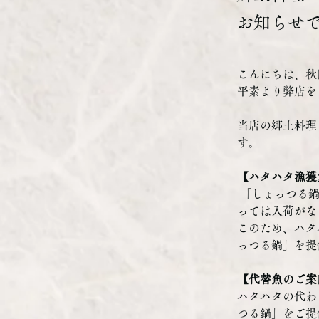
お知らせ
こんにちは、秋
平素より弊店を
当店の郷土料理
す。
【ハタハタ漁獲
 「しょっつる鍋」の主役であるハタハタについて、近年漁獲量が減少しており、また季節によ
っては入荷がな
このため、ハタ
っつる鍋」を提
【代替魚のご案
ハタハタの代わ
つる鍋」をご提