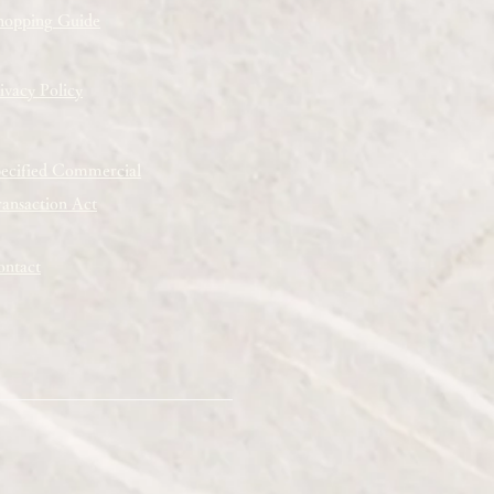
hopping
Guide
ivacy Policy
ecified Commercial
ansaction Act
ntact