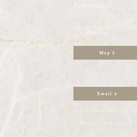
Reservation
TEL: 018-862-2729
​FAX: 018-862-2789
Map
Email
© 2021 Food Create SAIGA.