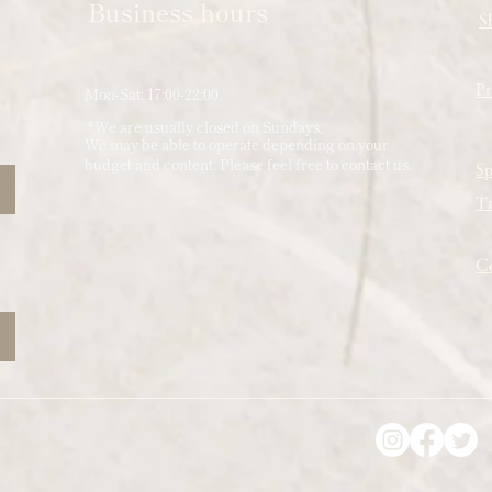
​Business hours
S
Pr
Mon-Sat: 17:00-22:00
​​ *We are usually closed on Sundays,
We may be able to operate depending on your
budget and content.
​ Please feel free to contact us.
Sp
Tr
Co