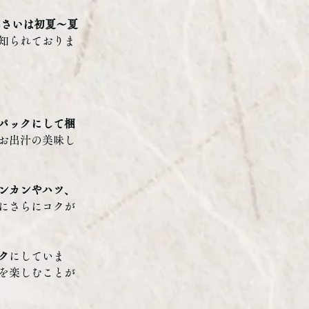
んさいは初夏〜夏
知られておりま
パックにして梱
お出汁の美味し
ンカンやハツ、
にさらにコクが
ク
にしていま
を楽しむことが