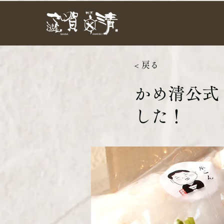
< 戻る
かめ清公式
した！