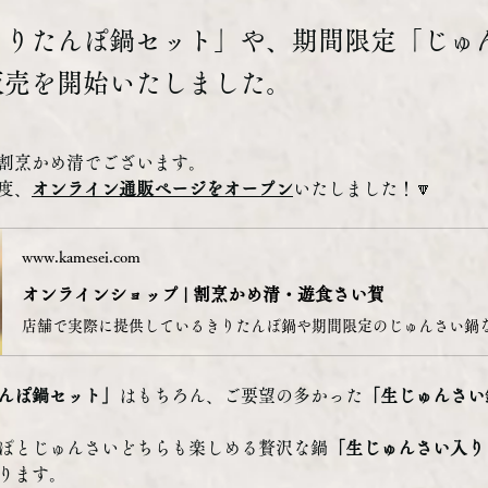
きりたんぽ鍋セット」や、期間限定「じゅ
販売を開始いたしました。
割烹かめ清でございます。
度、
オンライン通販ページをオープン
いたしました！🔽
www.kamesei.com
オンラインショップ | 割烹かめ清・遊食さい賀
んぽ鍋セット」
はもちろん、ご要望の多かった
「生じゅんさい
ぽとじゅんさいどちらも楽しめる贅沢な鍋
「生じゅんさい入り
ります。