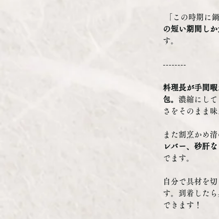
 「この時期に
の短い期間しか
す。 
--------
料理長が手間暇
包。
濃縮にして
さをそのまま味
また割烹かめ清
レバー、砂肝な
でます。
自分で具材を切
す。到着したら
できます！　