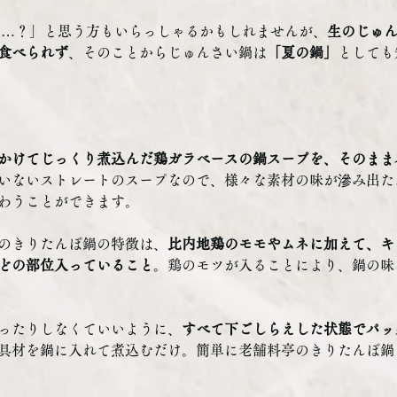
鍋…？」と思う方もいらっしゃるかもしれませんが、
生のじゅ
食べられず
、そのことからじゅんさい鍋は
「夏の鍋」
としても
かけてじっくり煮込んだ鶏ガラベースの鍋スープを、そのまま
いないストレートのスープなので、様々な素材の味が滲み出た
わうことができます。
のきりたんぽ鍋の特徴は、
比内地鶏のモモやムネに加えて、キ
どの部位入っていること
。鶏のモツが入ることにより、鍋の味
ったりしなくていいように、
すべて下ごしらえした状態でパッ
具材を鍋に入れて煮込むだけ。簡単に老舗料亭のきりたんぽ鍋