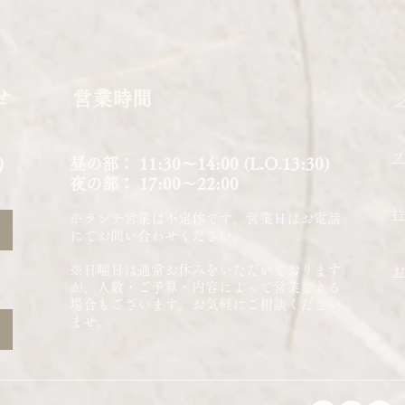
せ
​営業時間
​
9
昼の部： 11:30〜14:00 (L.O.13:30)
夜の部： 17:00～22:00
特
※ランチ営業は不定休です。営業日はお電話
にてお問い合わせください。
※日曜日は通常お休みをいただいております
お
が、人数・ご予算・内容によって営業できる
場合もございます。​お気軽にご相談ください
ませ。