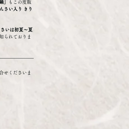
鍋」
もこの度販
んさい入り きり
んさいは初夏〜夏
知られておりま
合せくださいま