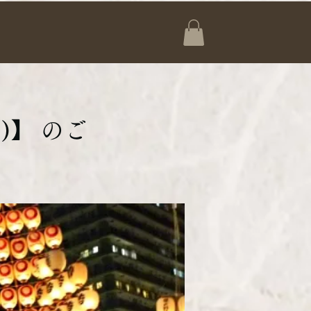
)】 のご