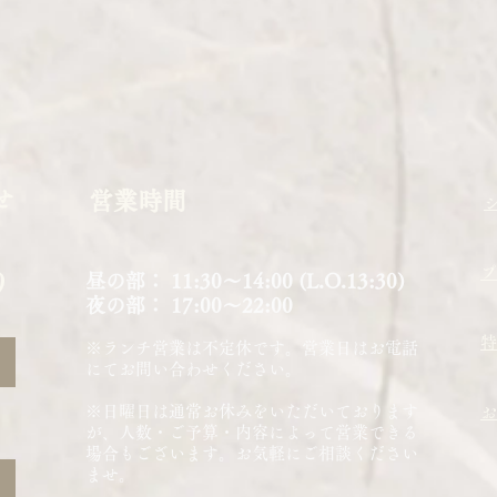
せ
​営業時間
​
9
昼の部： 11:30〜14:00 (L.O.13:30)
夜の部： 17:00～22:00
特
※ランチ営業は不定休です。営業日はお電話
にてお問い合わせください。
※日曜日は通常お休みをいただいております
お
が、人数・ご予算・内容によって営業できる
場合もございます。​お気軽にご相談ください
ませ。