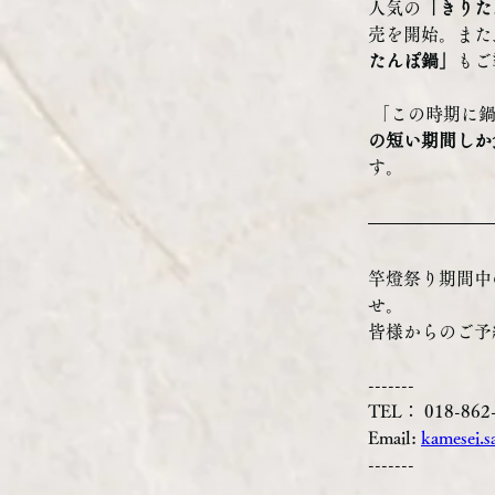
人気の
「きりた
売を開始。また
たんぽ鍋」
もご
 「この時期に
の短い期間しか
す。 
竿燈祭り期間中
せ。
皆様からのご予
-------
TEL： 018-862
Email: 
kamesei.s
-------