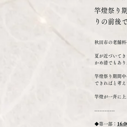
竿燈祭り
りの前後
秋田市の老舗料
夏が近づいてき
かめ清でもあり
竿燈祭り期間中
できればと考え
竿燈が一斉に上
------------
◆第一部：
16: