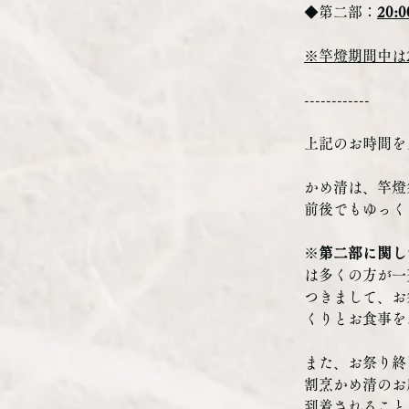
◆第二部：
20:
※竿燈期間中は2
------------
上記のお時間を
かめ清は、竿燈
前後でもゆっく
※
第二部に関し
は多くの方が一
つきまして、お
くりとお食事を
また、お祭り終
割烹かめ清のお店
到着されること