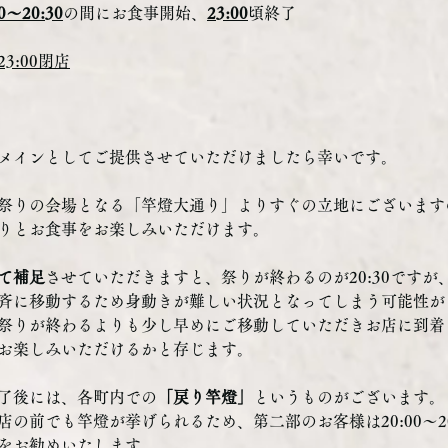
00〜20:30
の間にお食事開始、
23:00
頃終了
3:00閉店
メインとしてご提供させていただけましたら幸いです。
祭りの会場となる「竿燈大通り」よりすぐの立地にございます
りとお食事をお楽しみいただけます。
て補足
させていただきますと、祭りが終わるのが20:30ですが
斉に移動するため身動きが難しい状況となってしまう可能性が
祭りが終わるよりも少し早めにご移動していただきお店に到着
お楽しみいただけるかと存じます。
了後には、各町内での
「戻り竿燈」
というものがございます。
の前でも竿燈が挙げられるため、第二部のお客様は20:00〜20
をお勧めいたします。