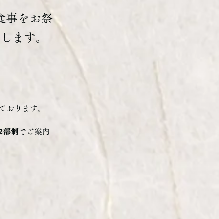
食事をお祭
たします。
ております。
2部制
でご案内