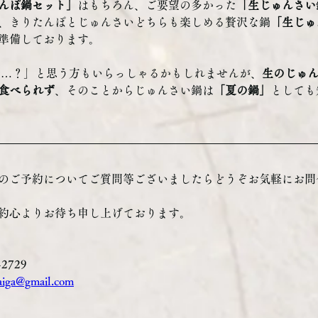
んぽ鍋セット」
はもちろん、ご要望の多かった
「生じゅんさい
、きりたんぽとじゅんさいどちらも楽しめる贅沢な鍋
「生じゅ
準備しております。
鍋…？」と思う方もいらっしゃるかもしれませんが、
生のじゅ
食べられず
、そのことからじゅんさい鍋は
「夏の鍋」
としても
のご予約についてご質問等ございましたらどうぞお気軽にお問
約心よりお待ち申し上げております。
-2729
aiga@gmail.com