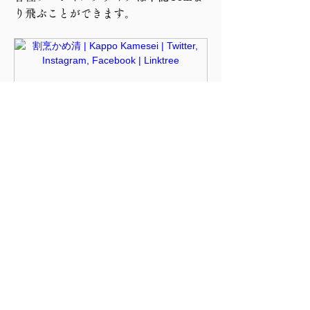
り飛ぶことができます。
linktr.ee
割烹かめ清 | Kappo Kamesei |
Twitter, Instagram, Facebook |
Linktree
明治19年創業、秋田の料亭【割烹かめ
清】です。 ご予約・お問い合わせは公
式サイトかDMよりお願いいたしま
す。