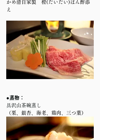
かめ清自家製　橙(だいだい)ぽん酢添
え
●蒸物：
具沢山茶碗蒸し
（
栗、銀杏、海老、鶏肉、三つ葉）