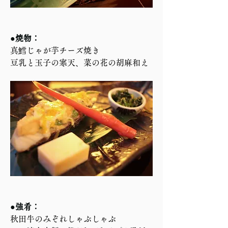
●焼物：
真鱈じゃが芋チーズ焼き
豆乳と玉子の寒天、菜の花の胡麻和え
●強肴：
秋田牛のみぞれしゃぶしゃぶ