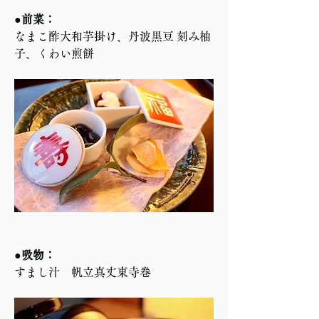
●前菜：
なまこ酢大和芋掛け、丹波黒豆 刻み柚
子、くわい煎餅
●吸物：
すまし汁　帆立真丈東寺巻