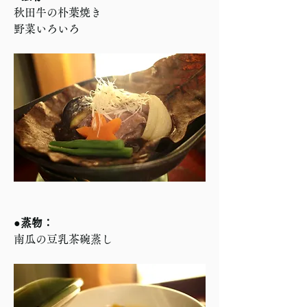
秋田牛の朴葉焼き　
野菜いろいろ
●蒸物：
南瓜の豆乳茶碗蒸し