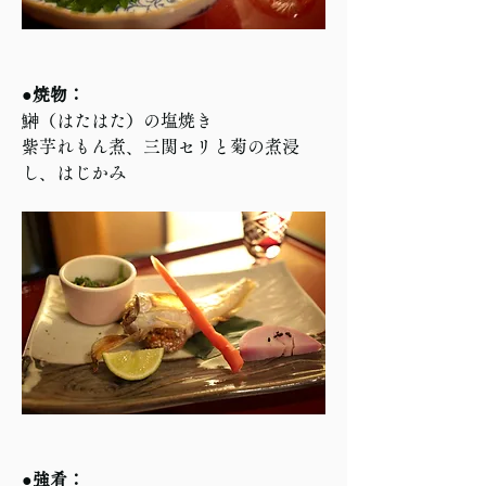
●焼物：
鰰（はたはた）の塩焼き
紫芋れもん煮、三関セリと菊の煮浸
し、はじかみ
●強肴：