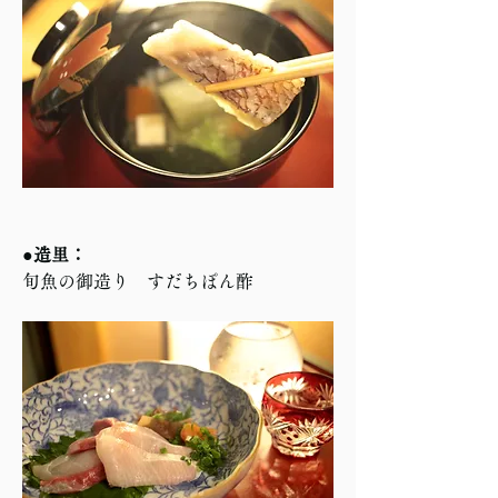
●造里：
旬魚の御造り　すだちぽん酢