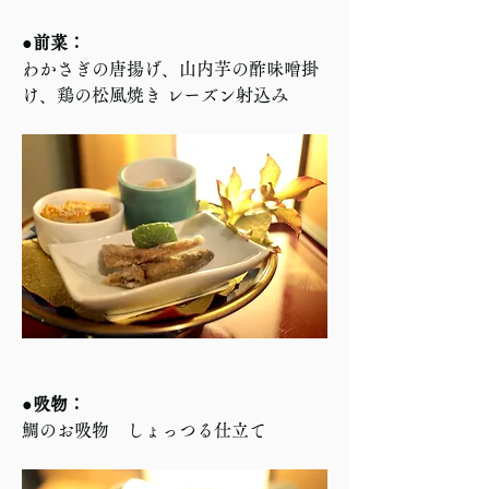
●前菜：
わかさぎの唐揚げ、山内芋の酢味噌掛
け、鶏の松風焼き レーズン射込み
●吸物：
鯛のお吸物　しょっつる仕立て