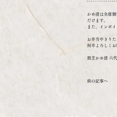
かめ清は全席個
だけます。
また、インボイ
お弁当やきりた
何卒よろしくお
割烹かめ清 六
前の記事へ