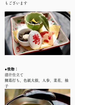
もございます
●吸物：
清汁仕立て
鯛葛打ち、色紙大根、人参、菜花、柚
子