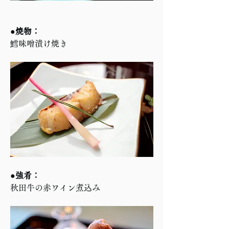
●焼物：
鱈味噌漬け焼き
●強肴：
秋田牛の赤ワイン煮込み