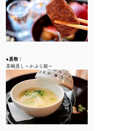
●蒸物：
茶碗蒸し〜かぶら餡〜