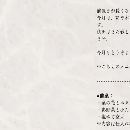
前置きが長くな
今月は、筍や木
す。
秋田はまだ春と
ませ。
今月もどうぞよ
※こちらのメニ
●前菜：
・
菜の花とホタ
・彩野菜と小た
・塩ゆで空豆
※内容は仕入れ