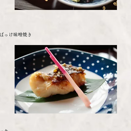
ばっけ味噌焼き
ーキ　