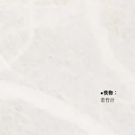
●吸物：
若竹汁