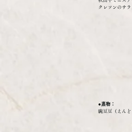
クレソンのサラ
●蒸物：
豌豆豆（えんど