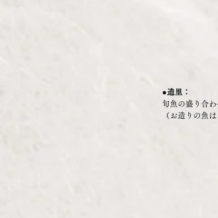
●造里：
旬魚の盛り合わ
（お造りの魚は