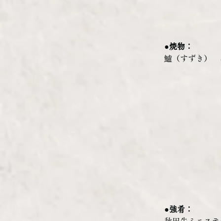
●焼物：
鱸（すずき）　
●強肴：
秋田牛ミニステ