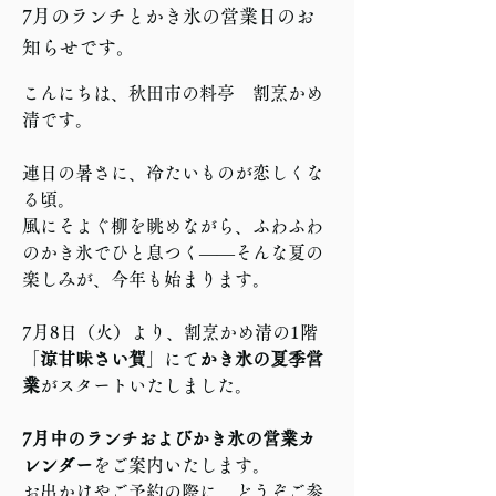
7月のランチとかき氷の営業日のお
知らせです。
こんにちは、秋田市の料亭　割烹かめ
清です。
連日の暑さに、冷たいものが恋しくな
る頃。
風にそよぐ柳を眺めながら、ふわふわ
のかき氷でひと息つく——そんな夏の
楽しみが、今年も始まります。
7月8日（火）より、割烹かめ清の1階
「
涼甘味さい賀
」にて
かき氷の夏季営
業
がスタートいたしました。
7月中のランチおよびかき氷の営業カ
レンダー
をご案内いたします。
お出かけやご予約の際に、どうぞご参