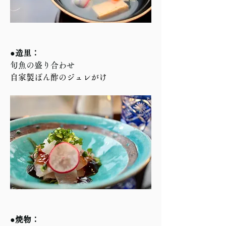
●造里：
旬魚の盛り合わせ
自家製ぽん酢のジュレがけ
●焼物：