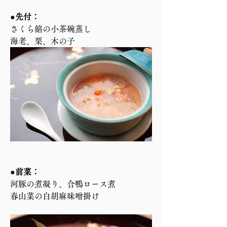
●先付：
さくら餡の小茶碗蒸し
海老、栗、木の子
●前菜：
河豚の煮凝り、合鴨ロース煮
春山菜の白胡麻味噌掛け