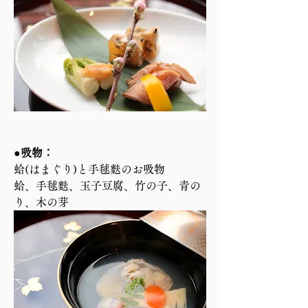
●吸物：
蛤(はまぐり)と手毬麩のお吸物
蛤、手毬麩、玉子豆腐、竹の子、青の
り、木の芽