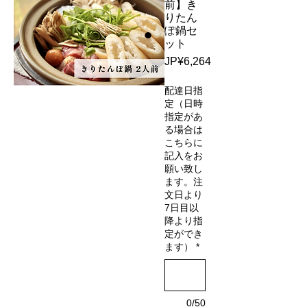
前】き
りたん
ぽ鍋セ
ット
Price
JP¥6,264
配達日指
定（日時
指定があ
る場合は
こちらに
記入をお
願い致し
ます。注
文日より
7日目以
降より指
定ができ
ます）
*
0/50