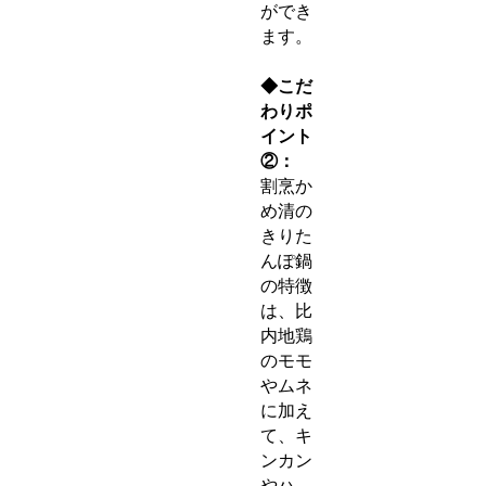
ができ
ます。
◆こだ
わりポ
イント
②：
割烹か
め清の
きりた
んぽ鍋
の特徴
は、比
内地鶏
のモモ
やムネ
に加え
て、キ
ンカン
やハ