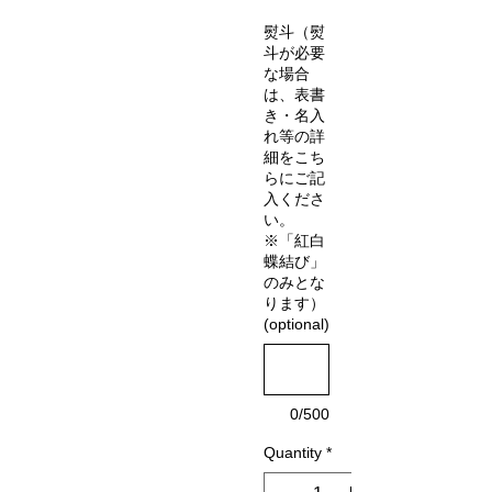
熨斗（熨
斗が必要
な場合
は、表書
き・名入
れ等の詳
細をこち
らにご記
入くださ
い。
※「紅白
蝶結び」
のみとな
ります）
(optional)
0/500
Quantity
*