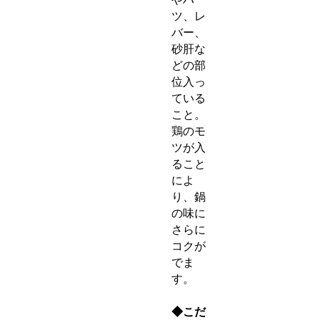
ツ、レ
バー、
砂肝な
どの部
位入っ
ている
こと。
鶏のモ
ツが入
ること
によ
り、鍋
の味に
さらに
コクが
でま
す。
◆こだ