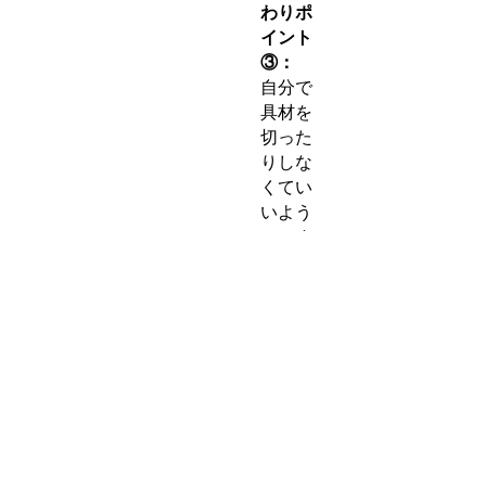
わりポ
イント
③：
自分で
具材を
切った
りしな
くてい
いよう
に、す
べて下
ごしら
えした
状態で
パック
にして
いま
す。
到着し