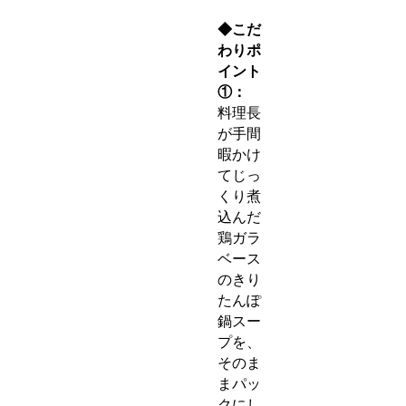
◆こだ
わりポ
イント
①：
料理長
が手間
暇かけ
てじっ
くり煮
込んだ
鶏ガラ
ベース
のきり
たんぽ
鍋スー
プを、
そのま
まパッ
クにし