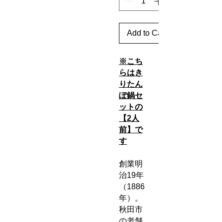
Add to Cart
※こち
らはき
りたん
ぽ鍋セ
ットの
【2人
前】で
す
創業明
治19年
（1886
年）。
秋田市
の老舗