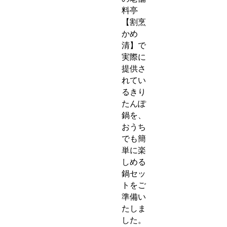
料亭
【割烹
かめ
清】で
実際に
提供さ
れてい
るきり
たんぽ
鍋を、
おうち
でも簡
単に楽
しめる
鍋セッ
トをご
準備い
たしま
した。