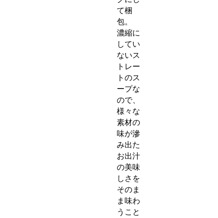
て梱
包。
濃縮に
してい
ないス
トレー
トのス
ープな
ので、
様々な
素材の
味が滲
み出た
お出汁
の美味
しさを
そのま
ま味わ
うこと