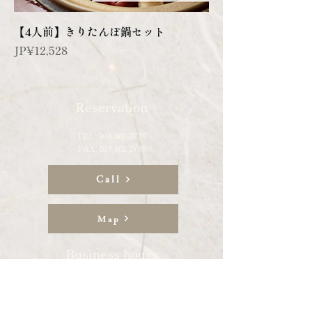
【4人前】きりたんぽ鍋セット
Price
JP¥12,528
Reservation
TEL:
018-862-2729
​FAX:
018-862-2789
Call
Map
​Business hours
Mon-Sat: 17:00-22:00
​​ *We are usually closed on
Sundays,