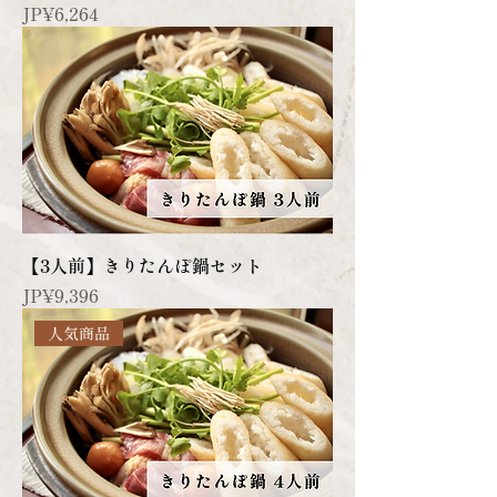
Price
JP¥6,264
【3人前】きりたんぽ鍋セット
Price
JP¥9,396
人気商品